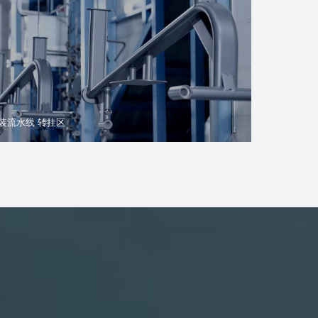
装流水线 转挂区
跑步机自动