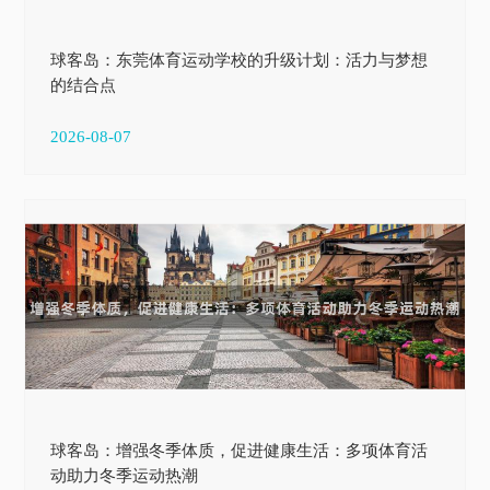
球客岛：东莞体育运动学校的升级计划：活力与梦想
的结合点
2026-08-07
球客岛：增强冬季体质，促进健康生活：多项体育活
动助力冬季运动热潮