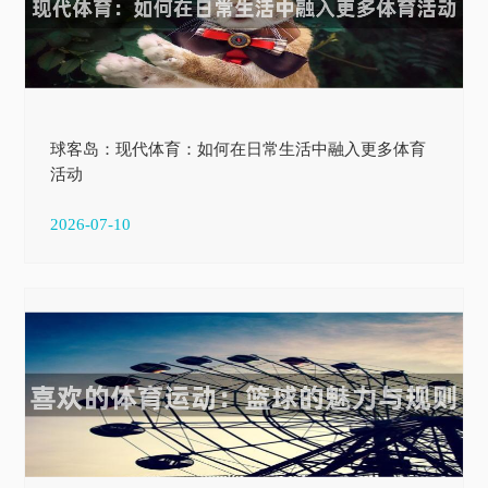
球客岛：现代体育：如何在日常生活中融入更多体育
活动
2026-07-10